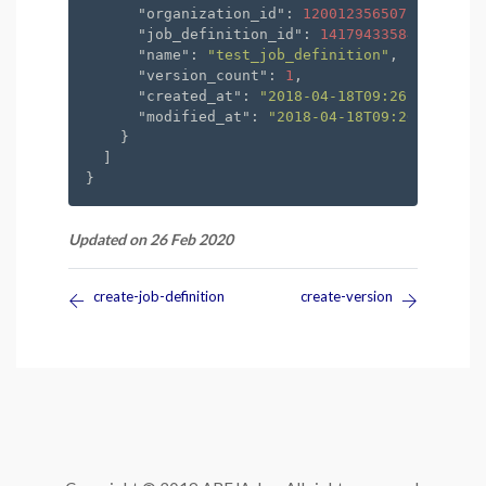
"organization_id"
: 
1200123565071
,

"job_definition_id"
: 
1417943358413
,

"name"
: 
"test_job_definition"
,

"version_count"
: 
1
,

"created_at"
: 
"2018-04-18T09:26:21.107Z"
"modified_at"
: 
"2018-04-18T09:26:21.107Z
    }

  ]

Updated on 26 Feb 2020
create-job-definition
create-version