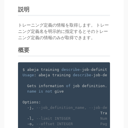
説明
トレーニング定義の情報を取得します。 トレー
ニング定義名を明示的に指定するとそのトレー
ニング定義の情報のみが取得できます。
概要
$ abeja training 
describe
-job-definitions 
--he
Usage
: abeja training 
describe
-job-definitions
  Gets information 
of
 job definition. Lists de
name
is
not
 give

Options:

  -j, 
--job_definition_name, --job-definition-
                                  Training job
  -l, 
--limit INTEGER             Number of pa
  -o, 
--offset INTEGER            Paging start